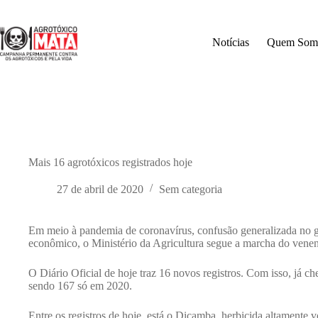
Pular
para
o
Notícias
Quem Som
conteúdo
Mais 16 agrotóxicos registrados hoje
27 de abril de 2020
Sem categoria
Em meio à pandemia de coronavírus, confusão generalizada no go
econômico, o Ministério da Agricultura segue a marcha do vene
O Diário Oficial de hoje traz 16 novos registros. Com isso, já c
sendo 167 só em 2020.
Entre os registros de hoje, está o Dicamba, herbicida altamente v