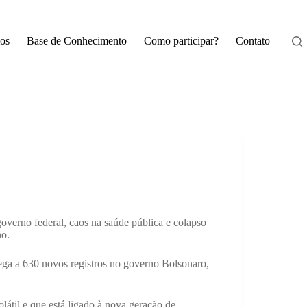
os
Base de Conhecimento
Como participar?
Contato
verno federal, caos na saúde pública e colapso
no.
hega a 630 novos registros no governo Bolsonaro,
olátil e que está ligado à nova geração de