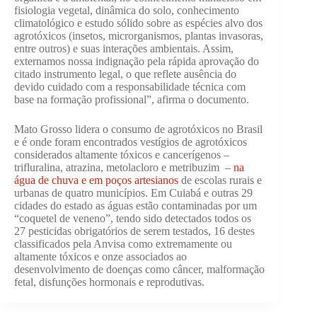
fisiologia vegetal, dinâmica do solo, conhecimento
climatológico e estudo sólido sobre as espécies alvo dos
agrotóxicos (insetos, microrganismos, plantas invasoras,
entre outros) e suas interações ambientais. Assim,
externamos nossa indignação pela rápida aprovação do
citado instrumento legal, o que reflete ausência do
devido cuidado com a responsabilidade técnica com
base na formação profissional”, afirma o documento.
Mato Grosso lidera o consumo de agrotóxicos no Brasil
e é onde foram encontrados vestígios de agrotóxicos
considerados altamente tóxicos e cancerígenos –
trifluralina, atrazina, metolacloro e metribuzim –
na
água de chuva e em poços artesianos
de escolas rurais e
urbanas de quatro municípios. Em Cuiabá e outras 29
cidades do estado as águas estão contaminadas por um
“coquetel de veneno”, tendo sido detectados todos os
27 pesticidas obrigatórios de serem testados, 16 destes
classificados pela Anvisa como extremamente ou
altamente tóxicos e onze associados ao
desenvolvimento de doenças como câncer, malformação
fetal, disfunções hormonais e reprodutivas.