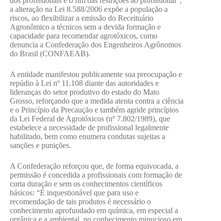
dos profissionais e o fim das restrições ao profissional”,
a alteração na Lei 8.588/2006 expõe a população a
riscos, ao flexibilizar a emissão do Receituário
Agronômico a técnicos sem a devida formação e
capacidade para recomendar agrotóxicos, como
denuncia a Confederação dos Engenheiros Agrônomos
do Brasil (CONFAEAB).
A entidade manifestou publicamente sua preocupação e
repúdio à Lei nº 11.108 diante das autoridades e
lideranças do setor produtivo do estado do Mato
Grosso, reforçando que a medida atenta contra a ciência
e o Princípio da Precaução e também agride princípios
da Lei Federal de Agrotóxicos (nº 7.802/1989), que
estabelece a necessidade de profissional legalmente
habilitado, bem como enumera condutas sujeitas a
sanções e punições.
A Confederação reforçou que, de forma equivocada, a
permissão é concedida a profissionais com formação de
curta duração e sem os conhecimentos científicos
básicos: “É inquestionável que para uso e
recomendação de tais produtos é necessário o
conhecimento aprofundado em química, em especial a
orgânica e a ambiental, no conhecimento minucioso em