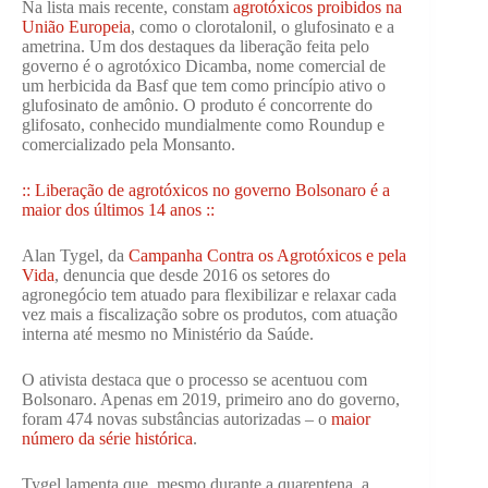
Na lista mais recente, constam
agrotóxicos proibidos na
União Europeia
, como o clorotalonil, o glufosinato e a
ametrina. Um dos destaques da liberação feita pelo
governo é o agrotóxico Dicamba, nome comercial de
um herbicida da Basf que tem como princípio ativo o
glufosinato de amônio. O produto é concorrente do
glifosato, conhecido mundialmente como Roundup e
comercializado pela Monsanto.
:: Liberação de agrotóxicos no governo Bolsonaro é a
maior dos últimos 14 anos ::
Alan Tygel, da
Campanha Contra os Agrotóxicos e pela
Vida
, denuncia que desde 2016 os setores do
agronegócio tem atuado para flexibilizar e relaxar cada
vez mais a fiscalização sobre os produtos, com atuação
interna até mesmo no Ministério da Saúde.
O ativista destaca que o processo se acentuou com
Bolsonaro. Apenas em 2019, primeiro ano do governo,
foram 474 novas substâncias autorizadas – o
maior
número da série histórica
.
Tygel lamenta que, mesmo durante a quarentena, a