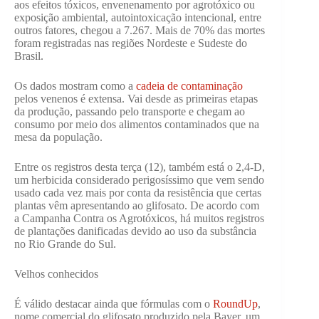
aos efeitos tóxicos, envenenamento por agrotóxico ou
exposição ambiental, autointoxicação intencional, entre
outros fatores, chegou a 7.267. Mais de 70% das mortes
foram registradas nas regiões Nordeste e Sudeste do
Brasil.
Os dados mostram como a
cadeia de contaminação
pelos venenos é extensa. Vai desde as primeiras etapas
da produção, passando pelo transporte e chegam ao
consumo por meio dos alimentos contaminados que na
mesa da população.
Entre os registros desta terça (12), também está o 2,4-D,
um herbicida considerado perigosíssimo que vem sendo
usado cada vez mais por conta da resistência que certas
plantas vêm apresentando ao glifosato. De acordo com
a Campanha Contra os Agrotóxicos, há muitos registros
de plantações danificadas devido ao uso da substância
no Rio Grande do Sul.
Velhos conhecidos
É válido destacar ainda que fórmulas com o
RoundUp
,
nome comercial do glifosato produzido pela Bayer, um