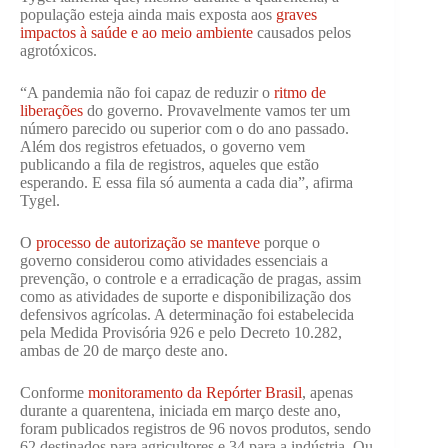
população esteja ainda mais exposta aos
graves
impactos à saúde e ao meio ambiente
causados pelos
agrotóxicos.
“A pandemia não foi capaz de reduzir o
ritmo de
liberações
do governo. Provavelmente vamos ter um
número parecido ou superior com o do ano passado.
Além dos registros efetuados, o governo vem
publicando a fila de registros, aqueles que estão
esperando. E essa fila só aumenta a cada dia”, afirma
Tygel.
O
processo de autorização se manteve
porque o
governo considerou como atividades essenciais a
prevenção, o controle e a erradicação de pragas, assim
como as atividades de suporte e disponibilização dos
defensivos agrícolas. A determinação foi estabelecida
pela Medida Provisória 926 e pelo Decreto 10.282,
ambas de 20 de março deste ano.
Conforme
monitoramento da Repórter Brasil
, apenas
durante a quarentena, iniciada em março deste ano,
foram publicados registros de 96 novos produtos, sendo
62 destinados para agricultores e 34 para a indústria. Ou