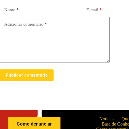
Nome
*
E-mail
*
Adicionar comentário
*
Publicar comentário
Notícias
Que
Como denunciar
Base de Conh