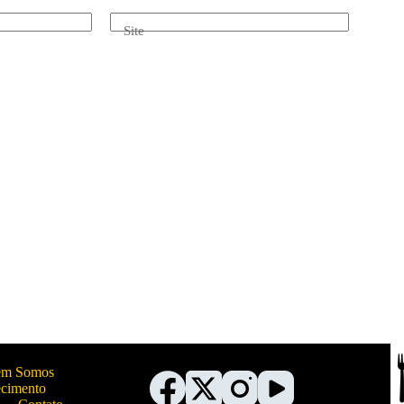
Site
m Somos
ecimento