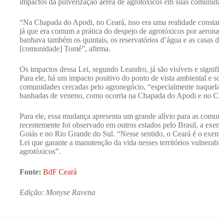
impactos da pulverização aérea de agrotóxicos em suas comunid
“Na Chapada do Apodi, no Ceará, isso era uma realidade constan
já que era comum a prática do despejo de agrotóxicos por aerona
banhava também os quintais, os reservatórios d’água e as casas
[comunidade] Tomé”, afirma.
Os impactos dessa Lei, segundo Leandro, já são visíveis e signifi
Para ele, há um impacto positivo do ponto de vista ambiental e s
comunidades cercadas pelo agronegócio, “especialmente naquel
banhadas de veneno, como ocorria na Chapada do Apodi e no Ca
Para ele, essa mudança apresenta um grande alívio para as comu
recentemente foi observado em outros estados pelo Brasil, a ex
Goiás e no Rio Grande do Sul. “Nesse sentido, o Ceará é o exe
Lei que garante a manutenção da vida nesses territórios vulnera
agrotóxicos”.
Fonte:
BdF Ceará
Edição: Monyse Ravena