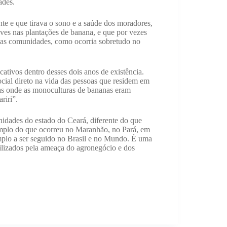
ades.
te e que tirava o sono e a saúde dos moradores,
ves nas plantações de banana, e que por vezes
 das comunidades, como ocorria sobretudo no
cativos dentro desses dois anos de existência.
ocial direto na vida das pessoas que residem em
as onde as monoculturas de bananas eram
riri”.
nidades do estado do Ceará, diferente do que
emplo do que ocorreu no Maranhão, no Pará, em
mplo a ser seguido no Brasil e no Mundo. É uma
bilizados pela ameaça do agronegócio e dos