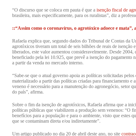
“O discurso que se coloca em pauta é que a
isenção fiscal de ag
brasileira, mais especificamente, para os ruralistas”, diz a profess
::“Assim como o coronavírus, o agrotóxico adoece e mata”, a
Rafaela explica que, segundo dados do Tribunal de Contas da U
agrotóxicos tiveram um total de seis bilhões de reais de isençã
liberados, este valor aumentou consideravelmente. Desde 2004, 
beneficiado pela lei 10.925, que prevê a isenção do pagamento n
a partir da venda no mercado interno.
“Sabe-se que o atual governo apoia as políticas solicitadas pelos
materializado a partir das políticas criadas para financiamento e 
veneno é necessário para a manutenção do agronegócio, setor q
do país”, afirma.
Sobre o fim da isenção de agrotóxicos, Rafaela afirma que a inici
políticas públicas que viabilizem a produção sem venenos: “O fim
benefícios para a população e para o ambiente, visto que estes 
que se contaminam direta e/ou indiretamente”.
Um artigo publicado no dia 20 de abril deste ano, no site
contrao