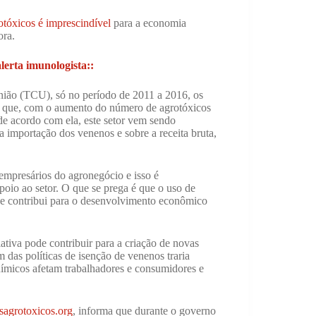
rotóxicos é imprescindível
para a economia
ora.
lerta imunologista::
nião (TCU), só no período de 2011 a 2016, os
o e que, com o aumento do número de agrotóxicos
de acordo com ela, este setor vem sendo
a importação dos venenos e sobre a receita bruta,
 empresários do agronegócio e isso é
apoio ao setor. O que se prega é que o uso de
ue contribui para o desenvolvimento econômico
ativa pode contribuir para a criação de novas
 das políticas de isenção de venenos traria
químicos afetam trabalhadores e consumidores e
sagrotoxicos.org
, informa que durante o governo