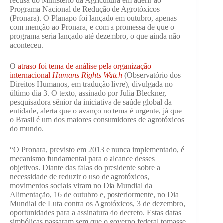
recusa do Ministério da Agricultura em aderir ao
Programa Nacional de Redução de Agrotóxicos
(Pronara). O Planapo foi lançado em outubro, apenas
com menção ao Pronara, e com a promessa de que o
programa seria lançado até dezembro, o que ainda não
aconteceu.
O
atraso foi tema de análise pela organização
internacional
Humans Rights Watch
(Observatório dos
Direitos Humanos, em tradução livre), divulgada no
último dia 3. O texto, assinado por Julia Bleckner,
pesquisadora sênior da iniciativa de saúde global da
entidade, alerta que o avanço no tema é urgente, já que
o Brasil é um dos maiores consumidores de agrotóxicos
do mundo.
“O Pronara, previsto em 2013 e nunca implementado, é
mecanismo fundamental para o alcance desses
objetivos. Diante das falas do presidente sobre a
necessidade de reduzir o uso de agrotóxicos,
movimentos sociais viram no Dia Mundial da
Alimentação, 16 de outubro e, posteriormente, no Dia
Mundial de Luta contra os Agrotóxicos, 3 de dezembro,
oportunidades para a assinatura do decreto. Estas datas
simbólicas passaram sem que o governo federal tomasse