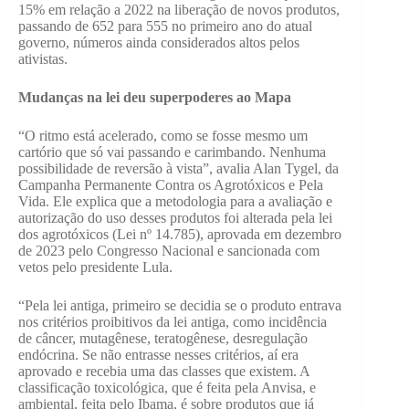
15% em relação a 2022 na liberação de novos produtos,
passando de 652 para 555 no primeiro ano do atual
governo, números ainda considerados altos pelos
ativistas.
Mudanças na lei deu superpoderes ao Mapa
“O ritmo está acelerado, como se fosse mesmo um
cartório que só vai passando e carimbando. Nenhuma
possibilidade de reversão à vista”, avalia Alan Tygel, da
Campanha Permanente Contra os Agrotóxicos e Pela
Vida. Ele explica que a metodologia para a avaliação e
autorização do uso desses produtos foi alterada pela lei
dos agrotóxicos (Lei nº 14.785), aprovada em dezembro
de 2023 pelo Congresso Nacional e sancionada com
vetos pelo presidente Lula.
“Pela lei antiga, primeiro se decidia se o produto entrava
nos critérios proibitivos da lei antiga, como incidência
de câncer, mutagênese, teratogênese, desregulação
endócrina. Se não entrasse nesses critérios, aí era
aprovado e recebia uma das classes que existem. A
classificação toxicológica, que é feita pela Anvisa, e
ambiental, feita pelo Ibama, é sobre produtos que já