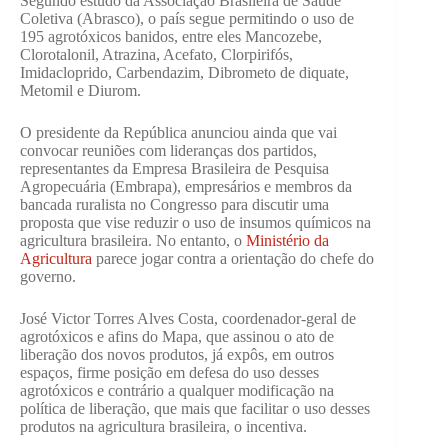
Segundo estudo da Associação Brasileira de Saúde
Coletiva (Abrasco), o país segue permitindo o uso de
195 agrotóxicos banidos, entre eles Mancozebe,
Clorotalonil, Atrazina, Acefato, Clorpirifós,
Imidacloprido, Carbendazim, Dibrometo de diquate,
Metomil e Diurom.
O presidente da República anunciou ainda que vai
convocar reuniões com lideranças dos partidos,
representantes da Empresa Brasileira de Pesquisa
Agropecuária (Embrapa), empresários e membros da
bancada ruralista no Congresso para discutir uma
proposta que vise reduzir o uso de insumos químicos na
agricultura brasileira. No entanto, o
Ministério da
Agricultura
parece jogar contra a orientação do chefe do
governo.
José Victor Torres Alves Costa, coordenador-geral de
agrotóxicos e afins do Mapa, que assinou o ato de
liberação dos novos produtos, já expôs, em outros
espaços, firme posição em defesa do uso desses
agrotóxicos e contrário a qualquer modificação na
política de liberação, que mais que facilitar o uso desses
produtos na agricultura brasileira, o incentiva.