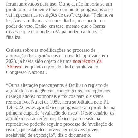
foram aprovados para uso. Ou seja, não importa se um
produto for altamente tóxico ou muito perigoso, isso só
vai impactar nas restrições de uso”, explica. “Pela nova
lei, Anvisa e Ibama são consultados, mas perdem o
poder de veto. Então, em tese, mesmo que o Ibama
dissesse que não pode, o Mapa poderia autorizar”,
finaliza.
O alerta sobre as modificações no processo de
aprovação dos agrotóxicos na nova lei, aprovada em
2023, já havia sido objeto de uma
nota técnica da
Abrasco
, enquanto o projeto ainda tramitava no
Congresso Nacional.
“Outra alteração preocupante, é facilitar o registro de
agrotóxicos mutagênicos, cancerígenos, teratogênicos,
desreguladores hormonais e tóxicos para o sistema
reprodutivo. Na lei de 1989, hora substituída pelo PL
1.459/22, esses agrotóxicos perigosos eram proibidos na
primeira etapa da ‘avaliação do risco’. Neste cenário, os
agrotóxicos cancerígenos, tóxicos para o sistema
reprodutivo poderão seguir o processo de ‘avaliação de
risco’, que estabelece níveis permissíveis (níveis
aceitáveis) de exposição”, diz o documento.