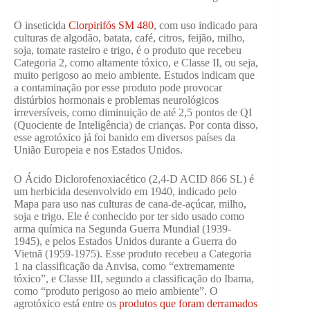
O inseticida
Clorpirifós SM 480
, com uso indicado para
culturas de algodão, batata, café, citros, feijão, milho,
soja, tomate rasteiro e trigo, é o produto que recebeu
Categoria 2, como altamente tóxico, e Classe II, ou seja,
muito perigoso ao meio ambiente. Estudos indicam que
a contaminação por esse produto pode provocar
distúrbios hormonais e problemas neurológicos
irreversíveis, como diminuição de até 2,5 pontos de QI
(Quociente de Inteligência) de crianças. Por conta disso,
esse agrotóxico já foi banido em diversos países da
União Europeia e nos Estados Unidos.
O Ácido Diclorofenoxiacético (2,4-D ACID 866 SL) é
um herbicida desenvolvido em 1940, indicado pelo
Mapa para uso nas culturas de cana-de-açúcar, milho,
soja e trigo. Ele é conhecido por ter sido usado como
arma química na Segunda Guerra Mundial (1939-
1945), e pelos Estados Unidos durante a Guerra do
Vietnã (1959-1975). Esse produto recebeu a Categoria
1 na classificação da Anvisa, como “extremamente
tóxico”, e Classe III, segundo a classificação do Ibama,
como “produto perigoso ao meio ambiente”. O
agrotóxico está entre os
produtos que foram derramados