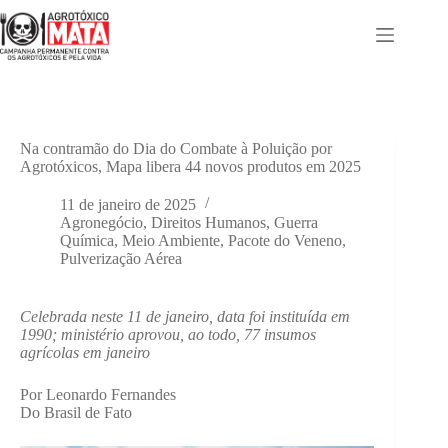
Pular
para
o
conteúdo
Na contramão do Dia do Combate à Poluição por
Agrotóxicos, Mapa libera 44 novos produtos em 2025
11 de janeiro de 2025
Agronegócio
,
Direitos Humanos
,
Guerra
Química
,
Meio Ambiente
,
Pacote do Veneno
,
Pulverização Aérea
Celebrada neste 11 de janeiro, data foi instituída em
1990; ministério aprovou, ao todo, 77 insumos
agrícolas em janeiro
Por Leonardo Fernandes
Do Brasil de Fato