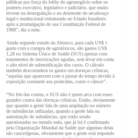
públicas por força do
lobby
do agronegócio sobre os
poderes executivo, legislativo e judiciário, que muito
investe na desregulação e no desmonte do arcabouço
legal e institucional estruturado no Estado brasileiro
após a promulgação de sua Constituição Federal de
1988”, diz a nota.
Ainda segundo estudo da Abrasco, para cada US$ 1
gasto com a compra de agrotóxicos, são gastos US$
1,28 no Sistema Único de Saúde (SUS) apenas com
tratamentos de intoxicações agudas, sem levar em conta
o alto nível de subnotificação dos casos. O cálculo
também desconsidera os gastos em doenças crônicas,
“aquelas que aparecem com o passar do tempo devido à
exposição constante aos pesticidas, como o câncer”.
“No fim das contas, o SUS não é quem arca com esses
grandes custos das doenças crônicas. Então, obviamente
que quando a gente fala de uma ampliação no número
de substâncias utilizadas, quando a gente fala na
autorização de substâncias, que estão sendo
questionadas no mundo todo, que já foi é confirmado
pela Organização Mundial da Saúde que algumas delas
são cancerígenas, obviamente que a gente está impondo