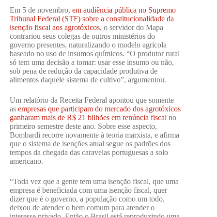
Em 5 de novembro,
em audiência pública no Supremo
Tribunal Federal (STF) sobre a constitucionalidade da
isenção fiscal aos agrotóxicos
, o servidor do Mapa
contrariou seus colegas de outros ministérios do
governo presentes, naturalizando o modelo agrícola
baseado no uso de insumos químicos. “O produtor rural
só tem uma decisão a tomar: usar esse insumo ou não,
sob pena de redução da capacidade produtiva de
alimentos daquele sistema de cultivo”, argumentou.
Um relatório da Receita Federal apontou que somente
as
empresas que participam do mercado dos agrotóxicos
ganharam mais de R$ 21 bilhões em renúncia fiscal
no
primeiro semestre deste ano. Sobre esse aspecto,
Bombardi recorre novamente à teoria marxista, e afirma
que o sistema de isenções atual segue os padrões dos
tempos da chegada das caravelas portuguesas a solo
americano.
“Toda vez que a gente tem uma isenção fiscal, que uma
empresa é beneficiada com uma isenção fiscal, quer
dizer que é o governo, a população como um todo,
deixou de atender o bem comum para atender o
interesse privado. Então o Brasil está reproduzindo uma