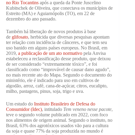
no Rio Tocantins
após a queda da Ponte Juscelino
Kubitschek de Oliveira, que conectava os municípios de
Estreito (MA) e Aguiarnópolis (TO), em 22 de
dezembro do ano passado.
Também há liberação de novos produtos à base
de
glifosato
, herbicida que diversas pesquisas apontam
ter relação com incidência de cânceres, e que tem seu
uso banido em alguns países europeus. No Brasil, em
2019,
a publicação de um ato normativo
pela Anvisa
estabeleceu a reclassificação desse produto, que deixou
de ser considerado “extremamente tóxico”, e foi
classificado como “improvável de causar dano agudo”,
no mais recente ato do Mapa. Segundo o documento do
ministério, ele é indicado para uso em cultivos de
algodão, arroz, café, cana-de-açúcar, citros, eucalipto,
milho, pastagens, pinus, soja, trigo e uva.
Um estudo do
Instituto Brasileiro de Defesa do
Consumidor (Idec)
, intitulado
Tem veneno nesse pacote
,
teve o segundo volume publicado em 2022, com foco
nos alimentos de origem animal. Segundo o instituto, no
Brasil, 63% dos agrotóxicos usados vão para a cultura
da soja e quase 77% da soja produzida no mundo é