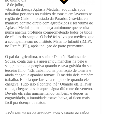
no último dia
18 de julho,
vítima da doença Aplasia Medular, adquirida após
trabalhar por anos no cultivo de tomate em lavouras na
região de Cubati, no estado da Paraíba. Grávida, ela
manteve contato direto com agrotóxicos e foi vítima de
Aplasia Medular, uma doença autoimune que resulta
numa anemia profunda comprometendo todos os tipos
de células do sangue. O bebê foi salvo por médicos que
a acompanhavam no Instituto Materno Infantil (IMIP),
no Recife (PE), após indução de parto prematuro.
O pai da agricultora, o senhor Damião Barbosa de
Souza, conta que ela apresentou manchas na pele e
sangramento na gengiva quando estava grávida do seu
terceiro filho. “Ela trabalhou na plantação de tomate e
ainda chegou a apanhar tomate. O marido dela também
trabalha. Era ela que lavava a roupa dele quando ele
chegava. Tudo isso é contato, né? Quando ela ia lavar
roupa, chegava a sair aquela água diferente do veneno.
Devido ela estar amamentando também, e depois ter
engravidado, a imunidade estava baixa, aí ficou mais
fácil pra doença”, relatou.
Após seis meses de gravidez, com o estado de saúde