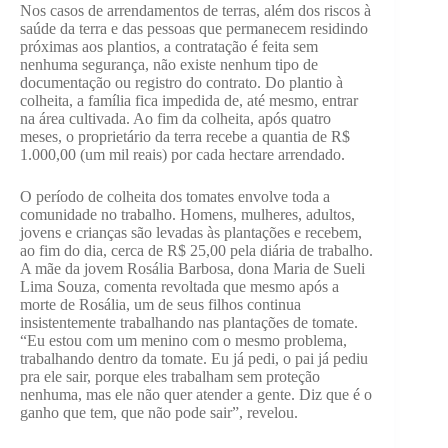
Nos casos de arrendamentos de terras, além dos riscos à
saúde da terra e das pessoas que permanecem residindo
próximas aos plantios, a contratação é feita sem
nenhuma segurança, não existe nenhum tipo de
documentação ou registro do contrato. Do plantio à
colheita, a família fica impedida de, até mesmo, entrar
na área cultivada. Ao fim da colheita, após quatro
meses, o proprietário da terra recebe a quantia de R$
1.000,00 (um mil reais) por cada hectare arrendado.
O período de colheita dos tomates envolve toda a
comunidade no trabalho. Homens, mulheres, adultos,
jovens e crianças são levadas às plantações e recebem,
ao fim do dia, cerca de R$ 25,00 pela diária de trabalho.
A mãe da jovem Rosália Barbosa, dona Maria de Sueli
Lima Souza, comenta revoltada que mesmo após a
morte de Rosália, um de seus filhos continua
insistentemente trabalhando nas plantações de tomate.
“Eu estou com um menino com o mesmo problema,
trabalhando dentro da tomate. Eu já pedi, o pai já pediu
pra ele sair, porque eles trabalham sem proteção
nenhuma, mas ele não quer atender a gente. Diz que é o
ganho que tem, que não pode sair”, revelou.