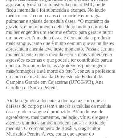
agravado, Rosália foi transferida para o IMIP, onde
ficou internada e foi submetida a exames. No laudo
médico consta como causa da morte Hemorragia
pulmonar e aplasia de medula óssea. “O momento da
gravidez é um momento delicado quando o corpo da
mulher engendra um enorme esforço para gerar e nutrir
um novo ser. A medula óssea é demandada a produzir
mais sangue, tanto que é muito comum que as mulheres
apresentem anemia leve neste momento. Passa a ser um
momento então que a medula estaria mais vulnerável a
agressões externas o que poderia ter contribuído para a
doença. Por outro lado, os agrotóxicos podem gerar
más-formações e até morte do feto”, contou a professora
do curso de medicina da Universidade Federal de
Campina Grande em Cajazeiras (UFCG/PB), Ana
Carolina de Souza Peiretti.
Ainda segundo a docente, a doença faz com que as
defesas do corpo passem a atacar as células da medula
óssea onde o sangue é produzido. Além do uso de
agrotóxicos, medicamentos, radiação, vírus, drogas e
agentes químicos também podem causar a toxidade
medular. O companheiro de Rosália, o agricultor
Marizaldo Pereira Alves, conta que apesar do