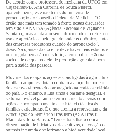
De acordo com a professora de medicina da UFCG em
Cajazeiras/PB, Ana Carolina de Souza Pieretti,
aparentemente, este não tem sido um tema de
preocupação do Conselho Federal de Medicina. “O
órgão que mais tem tomado à frente nestas discussões
tem sido a ANVISA (Agência Nacional de Vigilância
Sanitária), mas ainda apresenta dificuldade em refrear o
uso de agrotóxicos pelo grande poder econômico, tanto
das empresas produtoras quando do agronegócio”,
disse. Na opinião da docente deve haver mais estudos e
uma regulamentação mais forte, além da discussão na
sociedade de que modelo de produção agrícola é bom
para a saúde das pessoas.
Movimentos e organizações sociais ligadas à agricultura
familiar camponesa lutam contra o avanço do modelo
de desenvolvimento do agronegócio na região semiárida
do país. No entanto, a luta ainda é bastante desigual, e
se torna inviável garantir o enfrentamento apenas com
ações de acompanhamento e assistência técnica às
famílias agricultoras. É o que aponta a representante da
Articulação do Semiárido Brasileiro (ASA Brasil),
Maria da Glória Batista. “Temos trabalhado com a
disseminação de iniciativas, dos cultivos, da criação de
animais integrada e valorizando a biodiversidade local