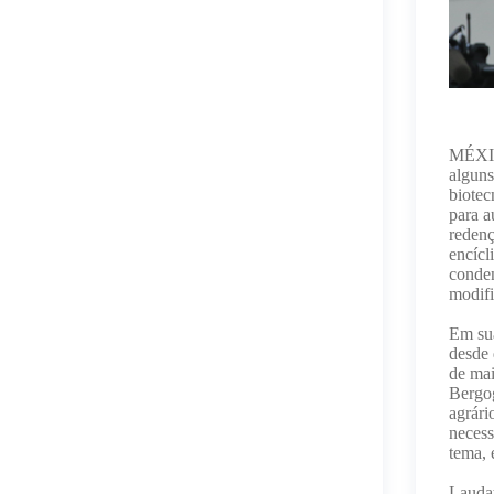
MÉXIC
alguns
biotec
para a
redenç
encícl
conde
modif
Em sua
desde 
de mai
Bergog
agrári
necess
tema, 
Laudat