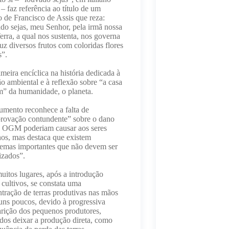
 – faz referência ao título de um
o de Francisco de Assis que reza:
do sejas, meu Senhor, pela irmã nossa
rra, a qual nos sustenta, nos governa
uz diversos frutos com coloridas flores
s”.
imeira encíclica na história dedicada à
ão ambiental e à reflexão sobre “a casa
” da humanidade, o planeta.
mento reconhece a falta de
rovação contundente” sobre o dano
s OGM poderiam causar aos seres
s, mas destaca que existem
emas importantes que não devem ser
vizados”.
itos lugares, após a introdução
 cultivos, se constata uma
tração de terras produtivas nas mãos
uns poucos, devido à progressiva
rição dos pequenos produtores,
dos deixar a produção direta, como