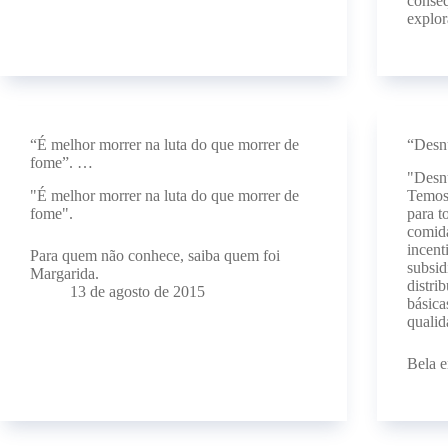
conseq
explor
“É melhor morrer na luta do que morrer de
“Desnu
fome”. …
"Desnu
"É melhor morrer na luta do que morrer de
Temos 
fome".
para t
comida
incent
Para quem não conhece, saiba quem foi
subsid
Margarida.
distri
13 de agosto de 2015
básica
qualid
Bela e