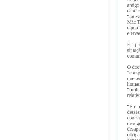
antigo
cântic
“louva
Mãe Te
e prod
e erva
É a pr
situaç
comum
O docu
“comp
que o
humano
“probl
relati
“Em mu
desses
concen
de alg
desapa
obriga