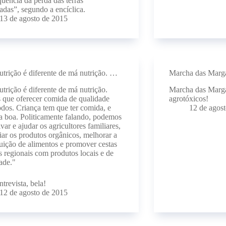
uência da perda das terras
adas”, segundo a encíclica.
13 de agosto de 2015
trição é diferente de má nutrição. …
Marcha das Marga
trição é diferente de má nutrição.
Marcha das Marga
que oferecer comida de qualidade
agrotóxicos!
odos. Criança tem que ter comida, e
12 de agos
 boa. Politicamente falando, podemos
ivar e ajudar os agricultores familiares,
iar os produtos orgânicos, melhorar a
buição de alimentos e promover cestas
s regionais com produtos locais e de
ade."
ntrevista, bela!
12 de agosto de 2015