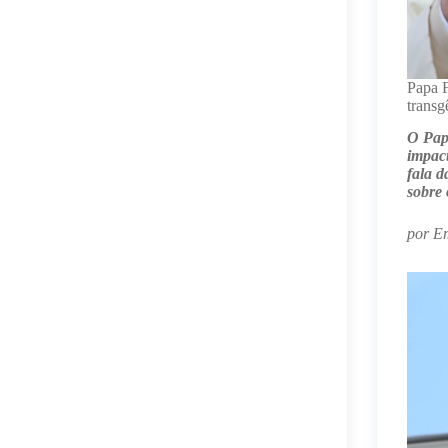
Papa F
transg
O Papa
impact
fala d
sobre 
por Em