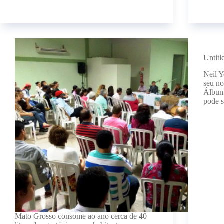
Untitl
Neil Y
seu no
Álbum
pode s
Mato Grosso consome ao ano cerca de 40