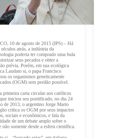
O, 10 de agosto de 2015 (IPS) – Há
 séculos atrás, a indústria da
nologia poderia ter comprado uma bula
utorizar seus pecados e obter a
ão prévia. Porém, em sua ecológica
ica Laudato si, o papa Francisco
nou os organismos geneticamente
icados (OGM) sem perdão possível.
 primeira carta circular aos católicos
que iniciou seu pontificado, no dia 24
o de 2013, o argentino Jorge Mario
lio critica os OGM por seus impactos
os, sociais e econômicos, e fala da
idade de um debate amplo sobre o
e não somente desde a esfera científica.
o si – “louvado sejas”, em italiano