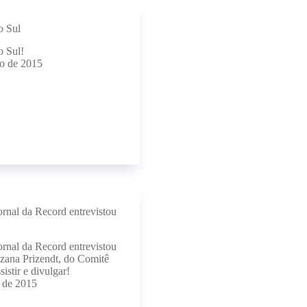
o Sul
o Sul!
to de 2015
ornal da Record entrevistou
ornal da Record entrevistou
zana Prizendt, do Comitê
sistir e divulgar!
o de 2015