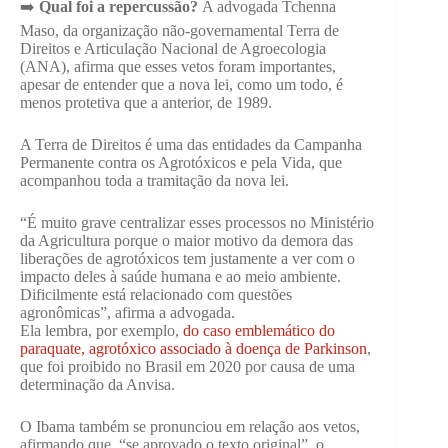
➡️
Qual foi a repercussão?
A advogada Tchenna
Maso, da organização não-governamental Terra de
Direitos e Articulação Nacional de Agroecologia
(ANA), afirma que esses vetos foram importantes,
apesar de entender que a nova lei, como um todo, é
menos protetiva que a anterior, de 1989.
A Terra de Direitos é uma das entidades da Campanha
Permanente contra os Agrotóxicos e pela Vida, que
acompanhou toda a tramitação da nova lei.
“É muito grave centralizar esses processos no Ministério
da Agricultura porque o maior motivo da demora das
liberações de agrotóxicos tem justamente a ver com o
impacto deles à saúde humana e ao meio ambiente.
Dificilmente está relacionado com questões
agronômicas”, afirma a advogada.
Ela lembra, por exemplo,
do caso emblemático do
paraquate, agrotóxico associado à doença de Parkinson
,
que foi proibido no Brasil em 2020 por causa de uma
determinação da Anvisa.
O Ibama também se pronunciou em relação aos vetos,
afirmando que, “se aprovado o texto original”, o