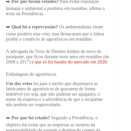
➡️
Por que foram vetados?
Para evitar exposição
humana e ambiental a produtos em reanálise, afirma o
texto da Presidência.
➡️
Qual foi a repercussão?
Os ambientalistas viram
como positivo esse veto, mas destacaram que o faltou
proibir o comércio de agrotóxicos em reanálise.
A advogada da Terra de Direitos lembra de novo do
paraquate, que ficou durante nove anos em reanálise (de
2008 a 2017)
e que só foi banido do mercado em 2020
.
Embalagens de agrotóxicos
Um dos vetos
foi para o trecho que dispensava as
fabricantes de agrotóxicos de gravarem de forma
indelével (ou seja, que não pudesse ser apagado), o
nome da empresa e a advertência de que o recipiente
não poderia ser reaproveitado.
➡️
Por que foi vetado?
Segundo a Presidência, o
objetivo foi evitar que as empresas se isentem da
responsabilidade de garantir a destinação correta da