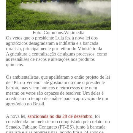
Foto: Commons.Wikimedia
Os vetos que o presidente Lula fez à nova lei dos
agrotóxicos desagradaram a indústria e a bancada
ruralista, principalmente por retirar do Ministério da
Agricultura a centralização de alguns processos, como
as reanálises de riscos e alterações nos produtos
químicos.
Os ambientalistas, que apelidaram o então projeto de lei
de “PL do Veneno” até gostaram do que o presidente
barrou, mas veem buracos e retrocessos que nem
mesmo os vetos são capazes de resolver. Um deles é
a redução do tempo de análise para a aprovação de um
agrotóxico no Brasil.
A nova lei,
sancionada no dia 28 de dezembro
, foi
considerada um meio-termo conquistado pelo relator no
Senado, Fabiano Contarato (PT-ES), junto à bancada
ruralista e alas progressistas, pondo fim a 24 anos de