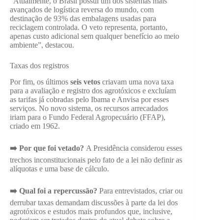
“Atualmente, o Brasil possui um dos sistemas mais
avançados de logística reversa do mundo, com
destinação de 93% das embalagens usadas para
reciclagem controlada. O veto representa, portanto,
apenas custo adicional sem qualquer benefício ao meio
ambiente”, destacou.
Taxas dos registros
Por fim, os últimos
seis vetos
criavam uma nova taxa
para a avaliação e registro dos agrotóxicos e excluíam
as tarifas já cobradas pelo Ibama e Anvisa por esses
serviços. No novo sistema, os recursos arrecadados
iriam para o Fundo Federal Agropecuário (FFAP),
criado em 1962.
➡️ Por que foi vetado?
A Presidência considerou esses
trechos inconstitucionais pelo fato de a lei não definir as
alíquotas e uma base de cálculo.
➡️ Qual foi a repercussão?
Para entrevistados, criar ou
derrubar taxas demandam discussões à parte da lei dos
agrotóxicos e estudos mais profundos que, inclusive,