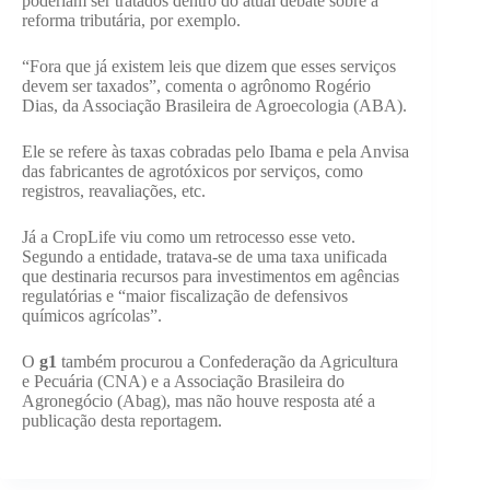
poderiam ser tratados dentro do atual debate sobre a
reforma tributária, por exemplo.
“Fora que já existem leis que dizem que esses serviços
devem ser taxados”, comenta o agrônomo Rogério
Dias, da Associação Brasileira de Agroecologia (ABA).
Ele se refere às taxas cobradas pelo Ibama e pela Anvisa
das fabricantes de agrotóxicos por serviços, como
registros, reavaliações, etc.
Já a CropLife viu como um retrocesso esse veto.
Segundo a entidade, tratava-se de uma taxa unificada
que destinaria recursos para investimentos em agências
regulatórias e “maior fiscalização de defensivos
químicos agrícolas”.
O
g1
também
procurou a Confederação da Agricultura
e Pecuária (CNA) e a Associação Brasileira do
Agronegócio (Abag), mas não houve resposta até a
publicação desta reportagem.