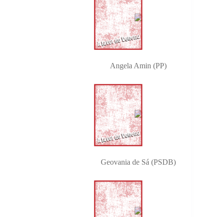
Angela Amin (PP)
Geovania de Sá (PSDB)