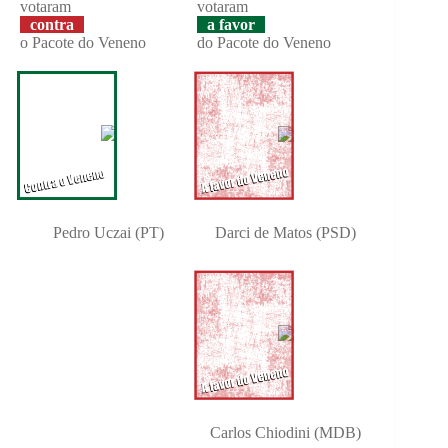
votaram
votaram
contra
a favor
o Pacote do Veneno
do Pacote do Veneno
Pedro Uczai (PT)
Darci de Matos (PSD)
Carlos Chiodini (MDB)