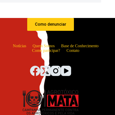
Como denunciar
Notícias
Quem Somos
Base de Conhecimento
Como participar?
Contato