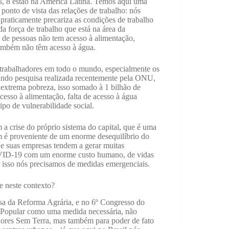
es, 8 estão na América Latina. Temos aqui uma
 ponto de vista das relações de trabalho: nós
raticamente precariza as condições de trabalho
a força de trabalho que está na área da
s de pessoas não tem acesso à alimentação,
ambém não têm acesso à água.
 trabalhadores em todo o mundo, especialmente os
undo pesquisa realizada recentemente pela ONU,
 extrema pobreza, isso somado à 1 bilhão de
esso à alimentação, falta de acesso à água
ipo de vulnerabilidade social.
a crise do próprio sistema do capital, que é uma
ém é proveniente de um enorme desequilíbrio do
 e suas empresas tendem a gerar muitas
OVID-19 com um enorme custo humano, de vidas
r isso nós precisamos de medidas emergenciais.
 neste contexto?
sa da Reforma Agrária, e no 6º Congresso do
 Popular como uma medida necessária, não
adores Sem Terra, mas também para poder de fato