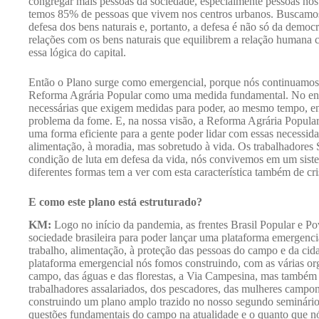
congregar mais pessoas da sociedade, especialmente pessoas nos 
temos 85% de pessoas que vivem nos centros urbanos. Buscamos 
defesa dos bens naturais e, portanto, a defesa é não só da democ
relações com os bens naturais que equilibrem a relação humana 
essa lógica do capital.
Então o Plano surge como emergencial, porque nós continuamos d
Reforma Agrária Popular como uma medida fundamental. No enta
necessárias que exigem medidas para poder, ao mesmo tempo, en
problema da fome. E, na nossa visão, a Reforma Agrária Popular
uma forma eficiente para a gente poder lidar com essas necessida
alimentação, à moradia, mas sobretudo à vida. Os trabalhadore
condição de luta em defesa da vida, nós convivemos em um siste
diferentes formas tem a ver com esta característica também de cri
E como este plano está estruturado?
KM:
Logo no início da pandemia, as frentes Brasil Popular e P
sociedade brasileira para poder lançar uma plataforma emergenc
trabalho, alimentação, à proteção das pessoas do campo e da c
plataforma emergencial nós fomos construindo, com as várias o
campo, das águas e das florestas, a Via Campesina, mas também t
trabalhadores assalariados, dos pescadores, das mulheres campo
construindo um plano amplo trazido no nosso segundo seminário T
questões fundamentais do campo na atualidade e o quanto que n