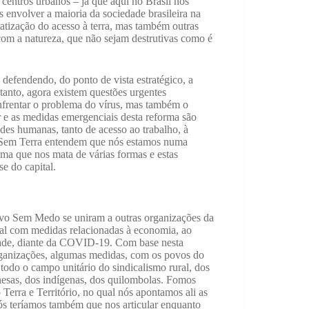
centros urbanos – já que aqui no Brasil nós
envolver a maioria da sociedade brasileira na
ratização do acesso à terra, mas também outras
com a natureza, que não sejam destrutivas como é
efendendo, do ponto de vista estratégico, a
nto, agora existem questões urgentes
frentar o problema do vírus, mas também o
 e as medidas emergenciais desta reforma são
des humanas, tanto de acesso ao trabalho, à
s Sem Terra entendem que nós estamos numa
ma que nos mata de várias formas e estas
se do capital.
ovo Sem Medo se uniram a outras organizações da
ial com medidas relacionadas à economia, ao
idade, diante da COVID-19. Com base nesta
rganizações, algumas medidas, com os povos do
odo o campo unitário do sindicalismo rural, dos
nesas, dos indígenas, dos quilombolas. Fomos
erra e Território, no qual nós apontamos ali as
ós teríamos também que nos articular enquanto