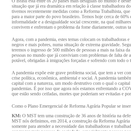
O Brasil está entre os 20 países mais desiguais do mundo e dest
situação que já era dramática em relação à classe trabalhadora do
tivemos recentemente medidas como a Reforma Trabalhista, que p
para a maior parte do povo brasileiro. Temos hoje cerca de 60% d
informalidade e a desigualdade social crescente, na qual milhare
convivem e enfrentam o problema da fome diariamente, outras t
Agora, com a pandemia, estes temas colocam os trabalhadoras e
negros e mais pobres, numa situação de extrema gravidade. Seg
teremos o ingresso de 500 milhões de pessoas a mais na faixa da
pessoas no mundo que já conviviam com problemas de falta de ac
potável, obrigadas à imigrações forçadas e sofrendo com todo o t
A pandemia expõe este grave problema social, que tem a ver com 
crise política, econômica, ambiental e social. A pandemia tamb
capital com a natureza, um modo destrutivo com o qual o capital
pandemias. É por isso que agora nós estamos enfrentando a C
que estão sendo ceifadas, mortes que poderiam ser evitadas e po
Como o Plano Emergencial de Reforma Agrária Popular se insere
KM:
O MST tem uma construção de 36 anos de história na defe
MST nós definimos, em 2014, a construção da Reforma Agrária
somente para atender a necessidade das trabalhadoras e trabalh