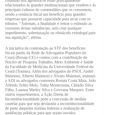
consumo dos agrotóxicos estão principalmente
relacionados às grandes multinacionais que vendem e às
principais culturas de commodities que os consomem,
sendo a renúncia fiscal um benefício para grandes
empresas que possuem capacidade para arcar com os
tributos. “Ademais, a finalidade é retirar o estímulo ao
consumo destas substâncias, sem criar qualquer
impedimento, sobretaxação ou obstáculo extralegal para
sua aquisição”, afirma.
A iniciativa da contestação ao STF dos benefícios
fiscais partiu da Rede de Advogados Populares do
Ceará (Renap-CE) e contou com a contribuição do
Núcleo de Pesquisa Trabalho, Meio Ambiente e Saúde
da Faculdade de Medicina da Universidade Federal do
Ceará (Tramas). Além dos advogados do PSOL André
Maimoni, Alberto Maimoni e Álvaro Maimoni, assinam
a ADI os advogados cearenses Renata Costa Maia, João
Alfredo Telles Melo, Talita Montezuma, Cláudio Silva
Filho, Luanna Marley Silva e Geovana Marques. Entre
outros requerimentos, a Ação Direta de
Inconstitucionalidade pede a concessão de medida
cautelar para que seja declarada a inconstitucionalidade
de parte daquelas normas federais e realização de
audiências públicas para que sejam ouvidos