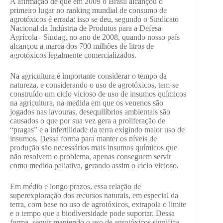
A afirmação de que em 2009 o Brasil alcançou o
primeiro lugar no ranking mundial de consumo de
agrotóxicos é errada: isso se deu, segundo o Sindicato
Nacional da Indústria de Produtos para a Defesa
Agrícola –Sindag, no ano de 2008, quando nosso país
alcançou a marca dos 700 milhões de litros de
agrotóxicos legalmente comercializados.
Na agricultura é importante considerar o tempo da
natureza, e considerando o uso de agrotóxicos, tem-se
construído um ciclo vicioso de uso de insumos químicos
na agricultura, na medida em que os venenos são
jogados nas lavouras, desequilíbrios ambientais são
causados o que por sua vez gera a proliferação de
“pragas” e a infertilidade da terra exigindo maior uso de
insumos. Dessa forma para manter os níveis de
produção são necessários mais insumos químicos que
não resolvem o problema, apenas conseguem servir
como medida paliativa, gerando assim o ciclo vicioso.
Em médio e longo prazos, essa relação de
superexploração dos recursos naturais, em especial da
terra, com base no uso de agrotóxicos, extrapola o limite
e o tempo que a biodiversidade pode suportar. Dessa
forma, seguir mantendo o uso de agrotóxicos significa