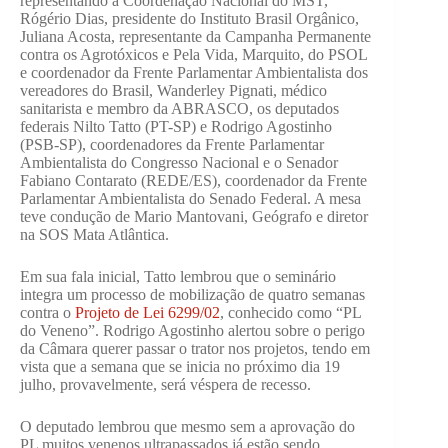
representando a Coordenação Nacional do MST,
Rógério Dias, presidente do Instituto Brasil Orgânico,
Juliana Acosta, representante da Campanha Permanente
contra os Agrotóxicos e Pela Vida, Marquito, do PSOL
e coordenador da Frente Parlamentar Ambientalista dos
vereadores do Brasil, Wanderley Pignati, médico
sanitarista e membro da ABRASCO, os deputados
federais Nilto Tatto (PT-SP) e Rodrigo Agostinho
(PSB-SP), coordenadores da Frente Parlamentar
Ambientalista do Congresso Nacional e o Senador
Fabiano Contarato (REDE/ES), coordenador da Frente
Parlamentar Ambientalista do Senado Federal. A mesa
teve condução de Mario Mantovani, Geógrafo e diretor
na SOS Mata Atlântica.
Em sua fala inicial, Tatto lembrou que o seminário
integra um processo de mobilização de quatro semanas
contra o
Projeto de Lei 6299/02
, conhecido como “PL
do Veneno”. Rodrigo Agostinho alertou sobre o perigo
da Câmara querer passar o trator nos projetos, tendo em
vista que a semana que se inicia no próximo dia 19
julho, provavelmente, será véspera de recesso.
O deputado lembrou que mesmo sem a aprovação do
PL muitos venenos ultrapassados já estão sendo