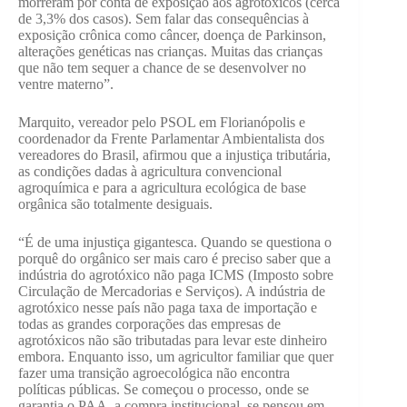
morreram por conta de exposição aos agrotóxicos (cerca
de 3,3% dos casos). Sem falar das consequências à
exposição crônica como câncer, doença de Parkinson,
alterações genéticas nas crianças. Muitas das crianças
que não tem sequer a chance de se desenvolver no
ventre materno”.
Marquito, vereador pelo PSOL em Florianópolis e
coordenador da Frente Parlamentar Ambientalista dos
vereadores do Brasil, afirmou que a injustiça tributária,
as condições dadas à agricultura convencional
agroquímica e para a agricultura ecológica de base
orgânica são totalmente desiguais.
“É de uma injustiça gigantesca. Quando se questiona o
porquê do orgânico ser mais caro é preciso saber que a
indústria do agrotóxico não paga ICMS (Imposto sobre
Circulação de Mercadorias e Serviços). A indústria de
agrotóxico nesse país não paga taxa de importação e
todas as grandes corporações das empresas de
agrotóxicos não são tributadas para levar este dinheiro
embora. Enquanto isso, um agricultor familiar que quer
fazer uma transição agroecológica não encontra
políticas públicas. Se começou o processo, onde se
garantia o PAA, a compra institucional, se pensou em