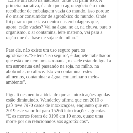
“Existe um ciclo na natureza, onde vai parar isso. A
primeira narrativa, é a de que o agronegócio é o maior
recolhedor de embalagem vazia do mundo, isso porque
é o maior consumidor de agrotóxico do mundo. Onde
foi parar o que estava dentro das embalagens que,
agora, estão vazias? Vai na água, no ar, na chuva, para o
organismo, o ar contamina, leite materno, vai para a
ração que é a base de soja e de milho.”
Para ele, não existe um uso seguro para os
agrotóxicos.“Se tem ‘uso seguro’, é daquele trabalhador
que está que nem um astronauta, mas ele estando igual a
um astronauta está passando na soja, no milho, na
abobrinha, no alface. Isto vai contaminar estes
alimentos, contaminar a água, contaminar o meio-
ambiente”.
Pignati desmentiu a ideia de que as intoxicações agudas
estão diminuindo. Wanderley afirma que em 2010 o
país teve 7970 casos de intoxicações, enquanto que em
2019 este valor foi para 15266 intoxicações agrícolas.
“E as mortes foram de 3196 em 10 anos, quase uma
morte por dia relacionados aos agrotóxicos”.