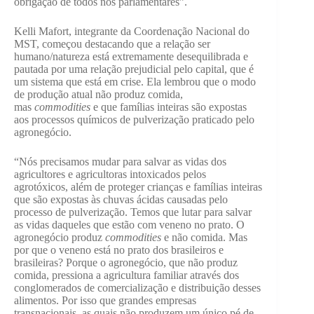
obrigação de todos nós parlamentares”.
Kelli Mafort, integrante da Coordenação Nacional do
MST, começou destacando que a relação ser
humano/natureza está extremamente desequilibrada e
pautada por uma relação prejudicial pelo capital, que é
um sistema que está em crise. Ela lembrou que o modo
de produção atual não produz comida,
mas
commodities
e que famílias inteiras são expostas
aos processos químicos de pulverização praticado pelo
agronegócio.
“Nós precisamos mudar para salvar as vidas dos
agricultores e agricultoras intoxicados pelos
agrotóxicos, além de proteger crianças e famílias inteiras
que são expostas às chuvas ácidas causadas pelo
processo de pulverização. Temos que lutar para salvar
as vidas daqueles que estão com veneno no prato. O
agronegócio produz
commodities
e não comida. Mas
por que o veneno está no prato dos brasileiros e
brasileiras? Porque o agronegócio, que não produz
comida, pressiona a agricultura familiar através dos
conglomerados de comercialização e distribuição desses
alimentos. Por isso que grandes empresas
transnacionais, as quais não produzem um único pé de