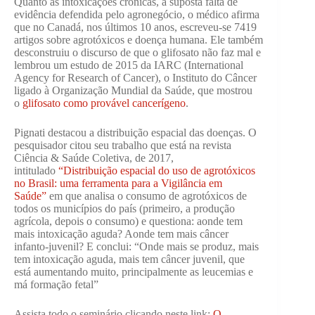
Quanto às intoxicações crônicas, à suposta falta de
evidência defendida pelo agronegócio, o médico afirma
que no Canadá, nos últimos 10 anos, escreveu-se 7419
artigos sobre agrotóxicos e doença humana. Ele também
desconstruiu o discurso de que o glifosato não faz mal e
lembrou um estudo de 2015 da IARC (International
Agency for Research of Cancer), o Instituto do Câncer
ligado à Organização Mundial da Saúde, que mostrou
o
glifosato como provável cancerígeno
.
Pignati destacou a distribuição espacial das doenças. O
pesquisador citou seu trabalho que está na revista
Ciência & Saúde Coletiva, de 2017,
intitulado
“Distribuição espacial do uso de agrotóxicos
no Brasil: uma ferramenta para a Vigilância em
Saúde”
em que analisa o consumo de agrotóxicos de
todos os municípios do país (primeiro, a produção
agrícola, depois o consumo) e questiona: aonde tem
mais intoxicação aguda? Aonde tem mais câncer
infanto-juvenil? E conclui: “Onde mais se produz, mais
tem intoxicação aguda, mais tem câncer juvenil, que
está aumentando muito, principalmente as leucemias e
má formação fetal”
Assista todo o seminário clicando neste link:
O