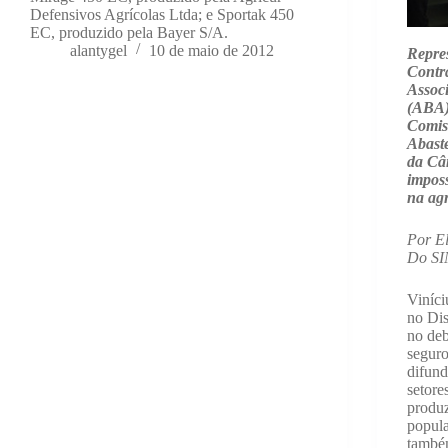
Defensivos Agrícolas Ltda; e Sportak 450
EC, produzido pela Bayer S/A.
alantygel
10 de maio de 2012
Repre
Contra
Associ
(ABA)
Comiss
Abast
da Câ
imposs
na agr
Por El
Do S
Viníci
no Dis
no deb
seguro
difund
setore
produz
popula
também