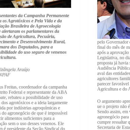
sentantes da Campanha Permanente
 os Agrotóxicos e Pela Vida e da
ação Brasileira de Agroecologia
 alertaram os parlamentares da
ão de Agricultura, Pecuária,
ecimento e Desenvolvimento Rural,
pelo Governador 
mara dos Deputados, para a
final do mês de m
ibilidade do uso seguro de venenos
após a aprovação
icultura.
Legislativa, no di
proposta já havia
Audiência Públic
izângela Araújo
aval das entidades
INPAF
agricultores famil
parecer favorável
us Freitas, coordenador da campanha
Agricultura e do
trito Federal e representante da ABA
ate, rebateu a possibilidade de uso
O argumento apres
 dos agrotóxicos e a ideia largamente
ue o projeto não é 
ida por indústrias agroquímicas e
Sendo assim, em v
s do agronegócio de que é impossível
agronegócio para 
ir alimentos suficientes para a
cumpre ressaltar 
ção sem o uso desses venenos. Ele
Secretaria de Est
 é presidente da Seção Sindical do