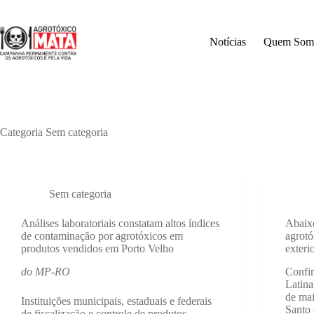
Pular
para
o
Notícias
Quem Som
conteúdo
Categoria
Sem categoria
Sem categoria
Análises laboratoriais constatam altos índices
Abaix
de contaminação por agrotóxicos em
agrotó
produtos vendidos em Porto Velho
exteri
do MP-RO
Confir
Latin
de mai
Instituições municipais, estaduais e federais
Santo
de fiscalização e controle de produtos