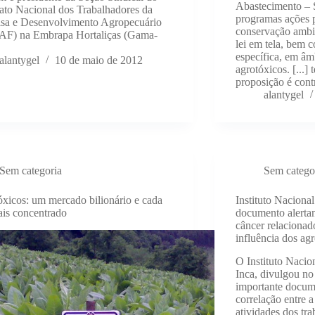
Abastecimento – 
ato Nacional dos Trabalhadores da
programas ações p
isa e Desenvolvimento Agropecuário
conservação ambie
AF) na Embrapa Hortaliças (Gama-
lei em tela, bem 
específica, em âm
alantygel
10 de maio de 2012
agrotóxicos. [...]
proposição é contr
alantygel
Sem categoria
Sem catego
xicos: um mercado bilionário e cada
Instituto Naciona
is concentrado
documento alerta
câncer relacionado
influência dos ag
O Instituto Nacio
Inca, divulgou no
importante docum
correlação entre 
atividades dos tr