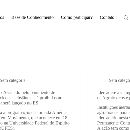
os
Base de Conhecimento
Como participar?
Contato
Sem categoria
Sem catego
o-Assinado pelo banimento de
Idec adere à Cam
xicos e substâncias já proibidas no
os Agrotóxicos e 
or será lançado no ES
Instituições alert
a a programação da Jornada América
agrotóxicos para
a em Movimento, que acontece em 18
Idec aderiu nest
o na Universidade Federal do Espírito
Permanente Contr
 (UFES).
A ação tem como o