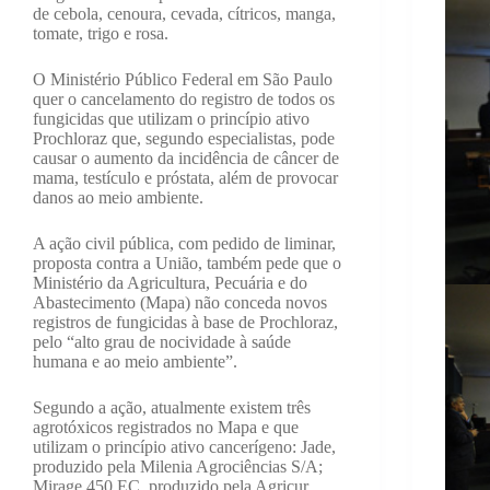
de cebola, cenoura, cevada, cítricos, manga,
tomate, trigo e rosa.
O Ministério Público Federal em São Paulo
quer o cancelamento do registro de todos os
fungicidas que utilizam o princípio ativo
Prochloraz que, segundo especialistas, pode
causar o aumento da incidência de câncer de
mama, testículo e próstata, além de provocar
danos ao meio ambiente.
A ação civil pública, com pedido de liminar,
proposta contra a União, também pede que o
Ministério da Agricultura, Pecuária e do
Abastecimento (Mapa) não conceda novos
registros de fungicidas à base de Prochloraz,
pelo “alto grau de nocividade à saúde
humana e ao meio ambiente”.
Segundo a ação, atualmente existem três
agrotóxicos registrados no Mapa e que
utilizam o princípio ativo cancerígeno: Jade,
produzido pela Milenia Agrociências S/A;
Mirage 450 EC, produzido pela Agricur