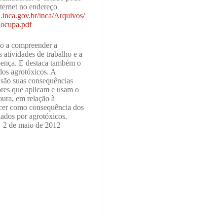
nternet no endereço
nca.gov.br/inca/Arquivos/
_ocupa.pdf
do a compreender a
s atividades de trabalho e a
oença. E destaca também o
dos agrotóxicos. A
são suas consequências
ores que aplicam e usam o
oura, em relação à
ncer como consequência dos
ados por agrotóxicos.
2 de maio de 2012