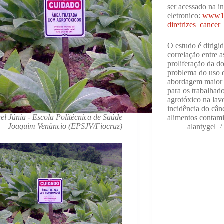
ser acessado na i
eletronico:
www1.i
diretrizes_cancer
O estudo é dirigi
correlação entre a
proliferação da d
problema do uso 
abordagem maior 
para os trabalhad
agrotóxico na lav
incidência do câ
el Júnia - Escola Politécnica de Saúde
alimentos contami
Joaquim Venâncio (EPSJV/Fiocruz)
alantygel