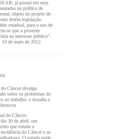
SEAB, já possui em seus
autadas na política de
ntal, objeto do projeto de
como detém legislação
bito estadual, para o uso de
 tem-se que a presente
ária ao interesse público”.
10 de maio de 2012
ria
l do Câncer divulga
ndo sobre os problemas do
s ao trabalho, e ressalta a
rótoxicos
nal do Câncer-
 dia 30 de abril, um
ento que estuda a
a incidência do Câncer e as
abalhadores. O estudo pode