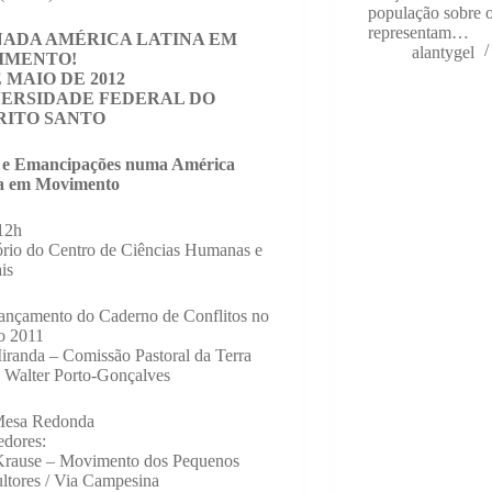
população sobre o
representam…
ADA AMÉRICA LATINA EM
alantygel
IMENTO!
E MAIO DE 2012
ERSIDADE FEDERAL DO
RITO SANTO
 e Emancipações numa América
a em Movimento
12h
rio do Centro de Ciências Humanas e
is
ançamento do Caderno de Conflitos no
 2011
iranda – Comissão Pastoral da Terra
 Walter Porto-Gonçalves
Mesa Redonda
edores:
Krause – Movimento dos Pequenos
ltores / Via Campesina