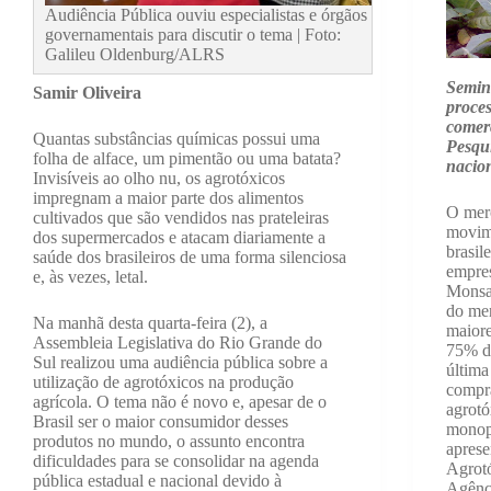
Audiência Pública ouviu especialistas e órgãos
governamentais para discutir o tema | Foto:
Galileu Oldenburg/ALRS
Seminá
Samir Oliveira
proce
comerc
Quantas substâncias químicas possui uma
Pesqui
folha de alface, um pimentão ou uma batata?
nacion
Invisíveis ao olho nu, os agrotóxicos
impregnam a maior parte dos alimentos
O mer
cultivados que são vendidos nas prateleiras
movim
dos supermercados e atacam diariamente a
brasil
saúde dos brasileiros de uma forma silenciosa
empres
e, às vezes, letal.
Monsa
do mer
Na manhã desta quarta-feira (2), a
maiore
Assembleia Legislativa do Rio Grande do
75% da
Sul realizou uma audiência pública sobre a
última
utilização de agrotóxicos na produção
compra
agrícola. O tema não é novo e, apesar de o
agrotó
Brasil ser o maior consumidor desses
monopó
produtos no mundo, o assunto encontra
aprese
dificuldades para se consolidar na agenda
Agrotó
pública estadual e nacional devido à
Agênci