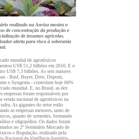
rio realizado na Anvisa mostra o
sso de concentração da produção e
ialização de insumos agrícolas.
sador alerta para risco à soberania
al.
cado mundial de agrotóxicos
entou US$ 51,2 bilhões em 2010. E o
eiro US$ 7,3 bilhões. As seis maiores
as - Basf, Bayer, Dow, Dupont,
nto e Syngenta - controlam hoje 66%
cado mundial. E, no Brasil, as dez
s empresas foram responsáveis por
 venda nacional de agrotóxicos na
 safra. As gigantes do setor estão
ndo as empresas menores, tanto de
xicos, quanto de sementes, formando
lios e oligopólios. Os dados foram
ntados no 2º Seminário Mercado de
xicos e Regulação, realizado pela
a Nacional de Vigilância Sanitária