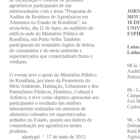
agrotóxicos participaram de um
minisseminário com o tema “Programa de
JORN
Análise de Resíduos de Agrotóxicos em
MOV
Alimentos no Estado de Rondônia”, na
18 D
sexta-feira, dia 11 de maio, no auditório do
UNIV
edifício-sede do Ministério Público de
ESPÍ
Rondônia, em Porto Velho Também
participaram do seminário órgãos de defesa
Lutas
do consumidor e do meio ambiente e
Latin
supermercados que comercializam frutas e
verduras.
08 às 
Auditó
O evento teve o apoio do Ministério Público
Natura
de Rondônia, por meio da Promotoria do
Meio Ambiente, Habitação, Urbanismo e dos
8h - L
Patrimônios Públicos, Histórico, Cultural e
Campo
Artístico, e teve como objetivo apresentar aos
Frei M
participantes o resultado das análises
Carlos
laboratoriais realizadas em amostras de
alimentos coletados em supermercados
sediados no Estado, quanto aos índices de
9h – 
contaminação por agrotóxicos nestes
Debat
produtos.
Raul 
alantygel
17 de maio de 2012
Agricu