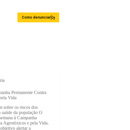
Como denunciar
ria
panha Permanente Contra
pela Vida
am sobre os riscos dos
 a saúde da população O
a semana à Campanha
a Agrotóxicos e pela Vida.
bjetivo alertar a