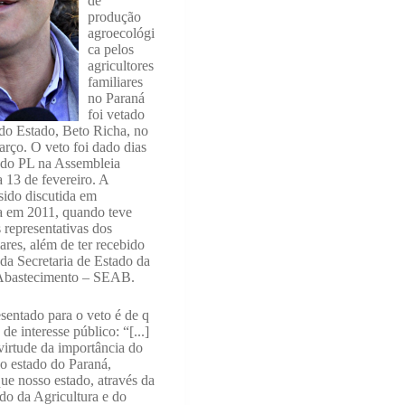
de
produção
agroecológi
ca pelos
agricultores
familiares
no Paraná
foi vetado
do Estado, Beto Richa, no
arço. O veto foi dado dias
 do PL na Assembleia
a 13 de fevereiro. A
 sido discutida em
a em 2011, quando teve
 representativas dos
iares, além de ter recebido
 da Secretaria de Estado da
 Abastecimento – SEAB.
entado para o veto é de q
de interesse público: “[...]
irtude da importância do
o estado do Paraná,
que nosso estado, através da
ado da Agricultura e do