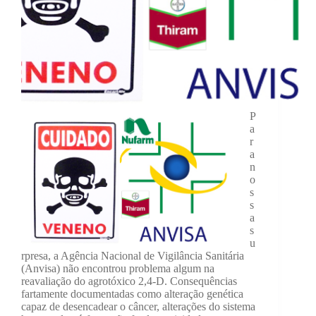
P
a
r
a
n
o
s
s
a
s
u
rpresa, a Agência Nacional de Vigilância Sanitária
(Anvisa) não encontrou problema algum na
reavaliação do agrotóxico 2,4-D. Consequências
fartamente documentadas como alteração genética
capaz de desencadear o câncer, alterações do sistema