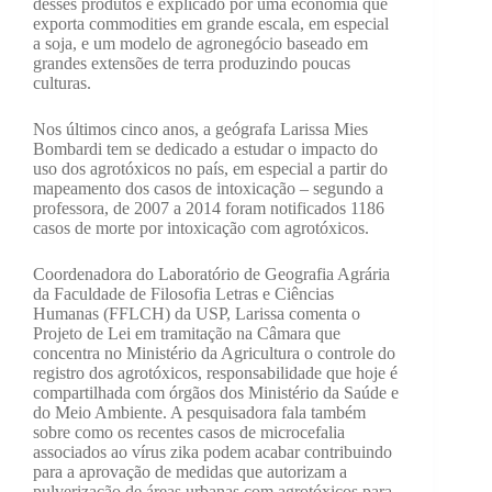
desses produtos é explicado por uma economia que
exporta commodities em grande escala, em especial
a soja, e um modelo de agronegócio baseado em
grandes extensões de terra produzindo poucas
culturas.
Nos últimos cinco anos, a geógrafa Larissa Mies
Bombardi tem se dedicado a estudar o impacto do
uso dos agrotóxicos no país, em especial a partir do
mapeamento dos casos de intoxicação – segundo a
professora, de 2007 a 2014 foram notificados 1186
casos de morte por intoxicação com agrotóxicos.
Coordenadora do Laboratório de Geografia Agrária
da Faculdade de Filosofia Letras e Ciências
Humanas (FFLCH) da USP, Larissa comenta o
Projeto de Lei em tramitação na Câmara que
concentra no Ministério da Agricultura o controle do
registro dos agrotóxicos, responsabilidade que hoje é
compartilhada com órgãos dos Ministério da Saúde e
do Meio Ambiente. A pesquisadora fala também
sobre como os recentes casos de microcefalia
associados ao vírus zika podem acabar contribuindo
para a aprovação de medidas que autorizam a
pulverização de áreas urbanas com agrotóxicos para